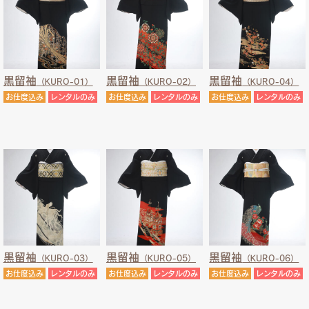
黒留袖
黒留袖
黒留袖
（KURO-01）
（KURO-02）
（KURO-04）
お仕度込み
レンタルのみ
お仕度込み
レンタルのみ
お仕度込み
レンタルのみ
黒留袖
黒留袖
黒留袖
（KURO-03）
（KURO-05）
（KURO-06）
お仕度込み
レンタルのみ
お仕度込み
レンタルのみ
お仕度込み
レンタルのみ