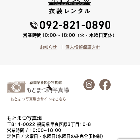
営業時間10:00〜18:00（火・水曜日定休）
お知らせ
個人情報保護方針
もとまつ写真場のサイトはこちら
もとまつ写真場
〒814-0022 福岡県早良区原3丁目10-8
営業時間 / 10:00~18:00
定休日 / 火曜日・水曜日(水曜日のみ完全予約制)