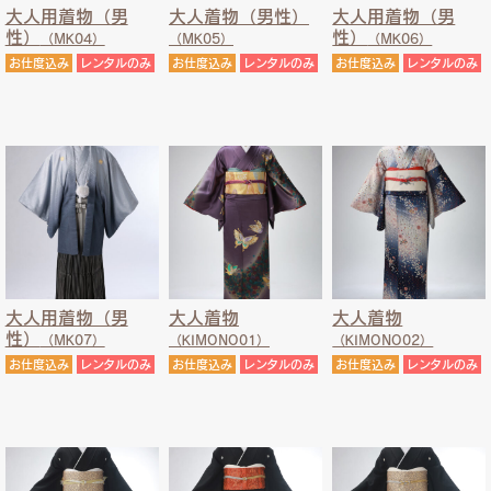
大人用着物（男
大人着物（男性）
大人用着物（男
性）
性）
（MK04）
（MK05）
（MK06）
お仕度込み
レンタルのみ
お仕度込み
レンタルのみ
お仕度込み
レンタルのみ
大人用着物（男
大人着物
大人着物
性）
（MK07）
（KIMONO01）
（KIMONO02）
お仕度込み
レンタルのみ
お仕度込み
レンタルのみ
お仕度込み
レンタルのみ