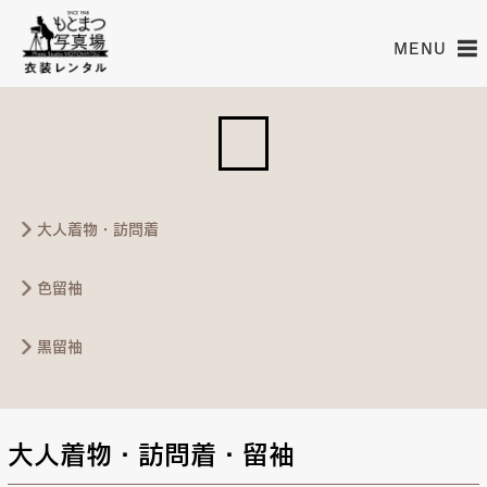
MENU
大人着物・訪問着
色留袖
黒留袖
大人着物・訪問着・留袖