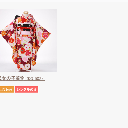
歳女の子着物
（KG-502）
仕度込み
レンタルのみ