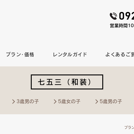
営業時間10:
プラン・価格
レンタルガイド
よくあるご
七五三（和装）
3歳男の子
5歳女の子
5歳男の子
プラ