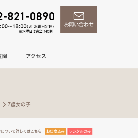
お問い合わせ
00〜18:00
（火・水曜日定休）
※水曜日は完全予約制
質問
アクセス
7歳女の子
ンについて詳しくはこちら
お仕度込み
レンタルのみ