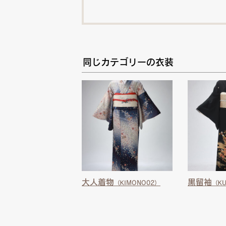
同じカテゴリーの衣装
大人着物
黒留袖
（KIMONO02）
（KU