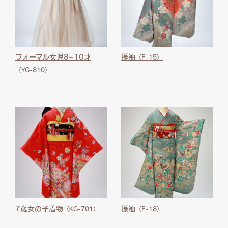
フォーマル女児8~10才
振袖
（F-15）
（YG-810）
7歳女の子着物
振袖
（KG-701）
（F-18）