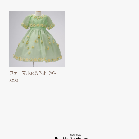
フォーマル女児3才
（YG-
308）