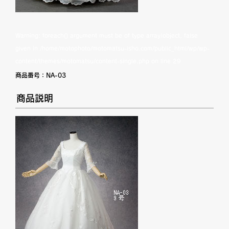
Warning
: foreach() argument must be of type array|object, false
given in
/home/motophoto/motomatsu-isho.com/public_html/wp/wp-
content/themes/motomatsu/content-single.php
on line
29
商品番号：
NA-03
商品説明