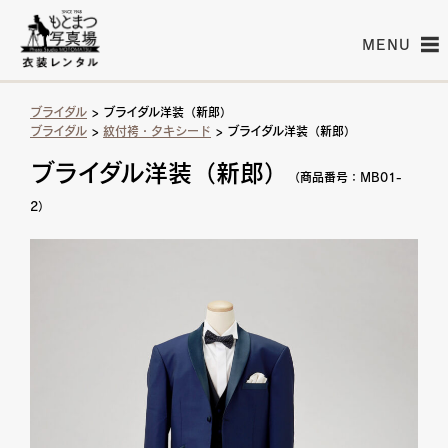
MENU
ブライダル
> ブライダル洋装（新郎）
ブライダル
>
紋付袴・タキシード
> ブライダル洋装（新郎）
ブライダル洋装（新郎）
（商品番号：MB01-
2）