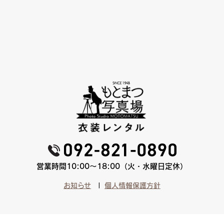
営業時間10:00〜18:00（火・水曜日定休）
お知らせ
個人情報保護方針