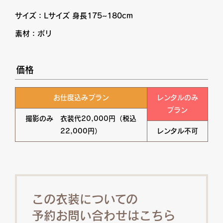
サイズ：Lサイズ 身長175~180cm
素材：ポリ
価格
お仕度込みプラン
レンタルのみ
プラン
撮影のみ 衣装代20,000円（税込
22,000円）
レンタル不可
この衣装についての
予約お問い合わせはこちら