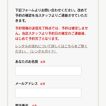
下記フォームよりお問い合わせください。改めて
予約の確認を当スタッフよりご連絡させていただ
きます。
予約情報の送信完了時点では、予約は確定しませ
ん。当店スタッフより予約日の確定のご連絡後、
はじめて予約完了となります。
レンタルの流れについて詳しくはこちらをご覧く
ださい。（レンタルガイド）
あなたのお名前
必須
メールアドレス
必須
電話番号
必須