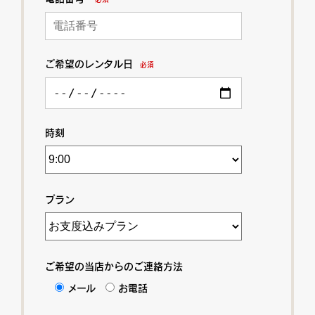
ご希望のレンタル日
必須
時刻
プラン
ご希望の当店からのご連絡方法
メール
お電話