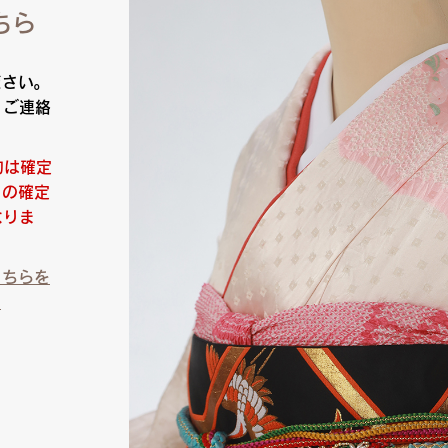
ちら
ださい。
りご連絡
約は確定
日の確定
なりま
こちらを
）