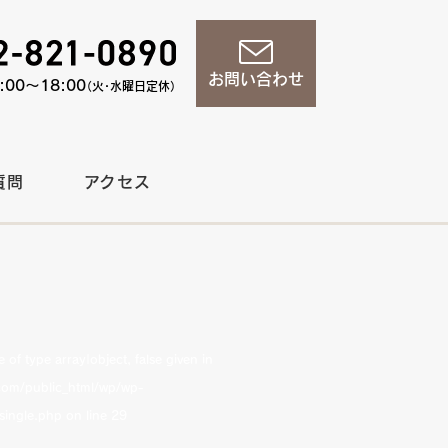
お問い合わせ
00〜18:00
（火・水曜日定休）
質問
アクセス
of type array|object, false given in
om/public_html/wp/wp-
single.php
on line
29