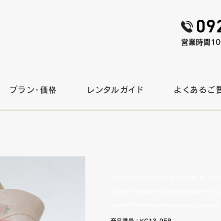
営業時間10:
プラン・価格
レンタルガイド
よくあるご
Warning
: foreach() argument must be 
/home/motophoto/motomatsu-isho.c
content/themes/motomatsu/content-