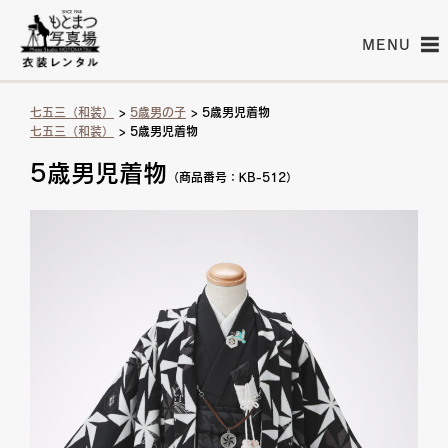
MENU
七五三（和装）
>
5歳男の子
> 5歳男児着物
七五三（和装）
> 5歳男児着物
5歳男児着物
（商品番号：KB-512）