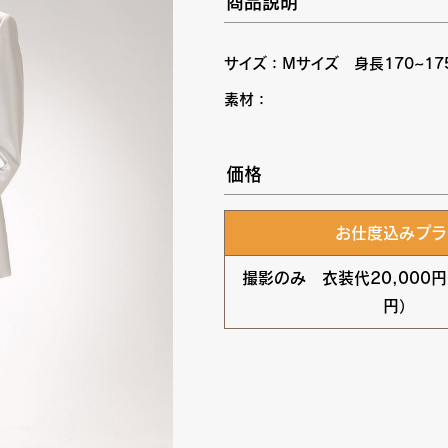
商品説明
サイズ：Mサイズ 身長170~17
素材：
価格
お仕度込みプラ
撮影のみ 衣装代20,000円
円）