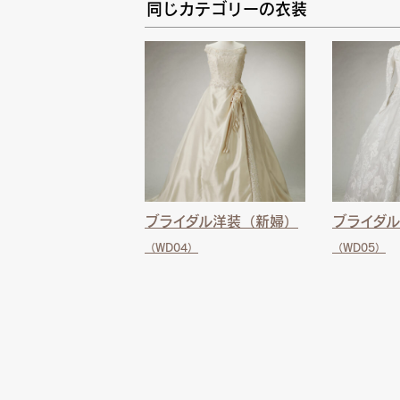
同じカテゴリーの衣装
ブライダル洋装（新婦）
ブライダ
（WD04）
（WD05）