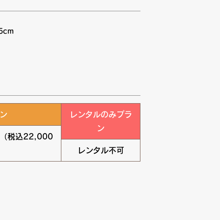
5cm
ン
レンタルのみプラ
ン
（税込22,000
レンタル不可