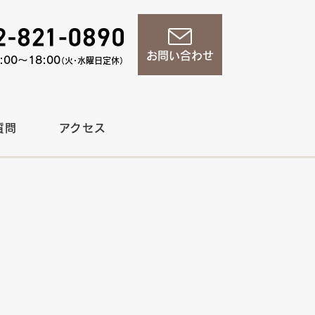
お問い合わせ
00〜18:00
（火・水曜日定休）
質問
アクセス