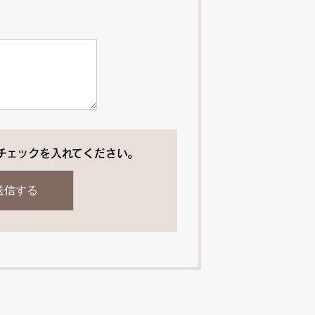
チェックを入れてください。