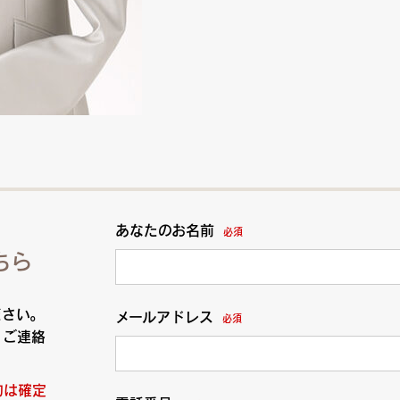
あなたのお名前
必須
ちら
ださい。
メールアドレス
必須
りご連絡
約は確定