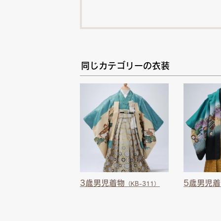
同じカテゴリーの衣装
3歳男児着物
5歳男児着
（KB-311）