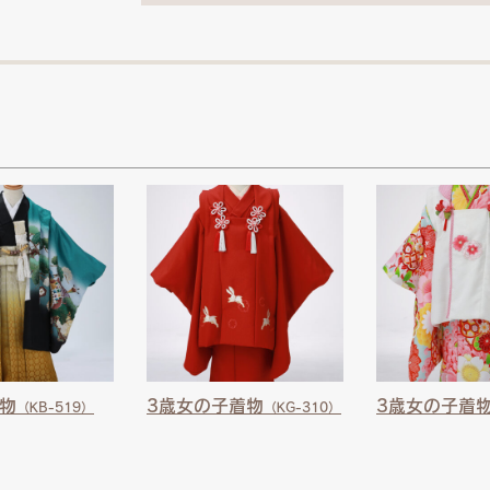
物
3歳女の子着物
3歳女の子着
（KB-519）
（KG-310）