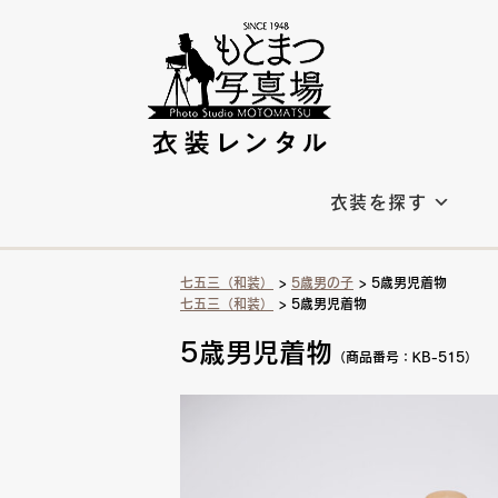
衣装を探す
七五三（和装）
>
5歳男の子
> 5歳男児着物
七五三（和装）
> 5歳男児着物
5歳男児着物
（商品番号：KB-515）