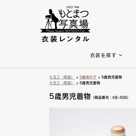
衣装を探す
七五三（和装）
>
5歳男の子
> 5歳男児着物
七五三（和装）
> 5歳男児着物
5歳男児着物
（商品番号：KB-506）