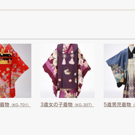
子着物
3歳女の子着物
5歳男児着物
（KG-701）
（KG-307）
（