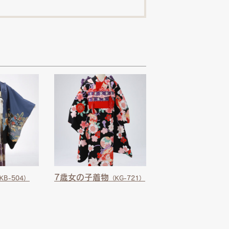
7歳女の子着物
KB-504）
（KG-721）