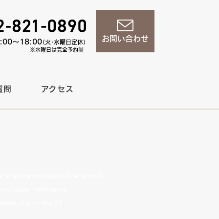
お問い合わせ
00〜18:00
（火・水曜日定休）
※水曜日は完全予約制
質問
アクセス
of type array|object, false given in
om/public_html/wp/wp-
single.php
on line
29