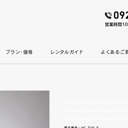
営業時間10:
プラン・価格
レンタルガイド
よくあるご
Warning
: foreach() argument must be 
/home/motophoto/motomatsu-isho.c
content/themes/motomatsu/content-