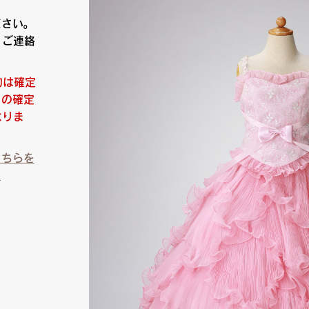
ださい。
りご連絡
約は確定
日の確定
なりま
こちらを
）