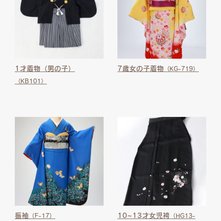
1才着物（男の子）
7歳女の子着物
（KG-719）
（KB101）
振袖
10~13才女児袴
（F-17）
（HG13-