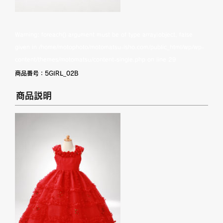
Warning
: foreach() argument must be of type array|object, false
given in
/home/motophoto/motomatsu-isho.com/public_html/wp/wp-
content/themes/motomatsu/content-single.php
on line
29
商品番号：
5GIRL_02B
商品説明