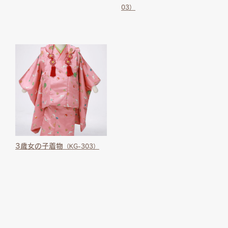
03）
3歳女の子着物
（KG-303）