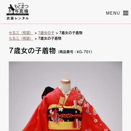
MENU
七五三（和装）
>
7歳女の子
> 7歳女の子着物
七五三（和装）
> 7歳女の子着物
7歳女の子着物
（商品番号：KG-701）