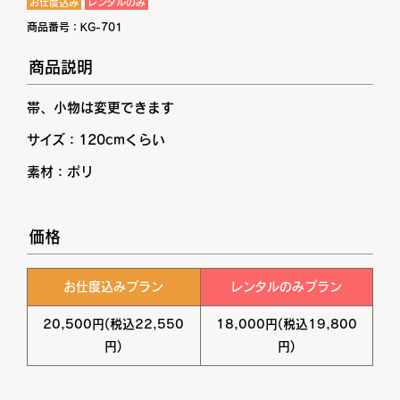
お仕度込み
レンタルのみ
商品番号：
KG-701
商品説明
帯、小物は変更できます
サイズ：120cmくらい
素材：ポリ
価格
お仕度込みプラン
レンタルのみプラン
20,500円(税込22,550
18,000円(税込19,800
円)
円)