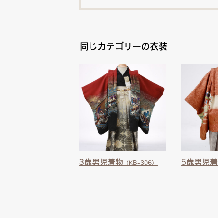
同じカテゴリーの衣装
3歳男児着物
5歳男児着
（KB-306）