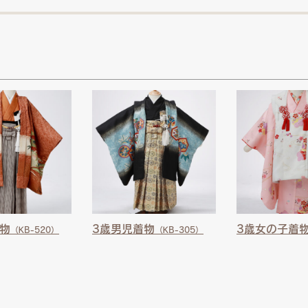
物
3歳男児着物
3歳女の子着
（KB-520）
（KB-305）