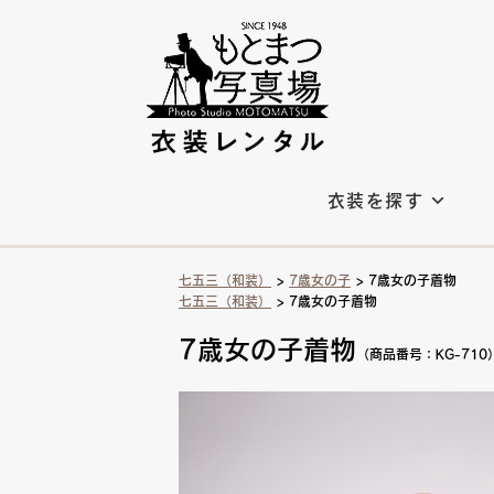
衣装を探す
七五三（和装）
>
7歳女の子
> 7歳女の子着物
七五三（和装）
> 7歳女の子着物
7歳女の子着物
（商品番号：KG-710