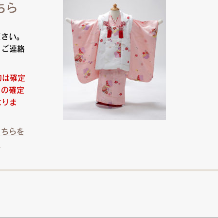
ちら
ださい。
りご連絡
約は確定
日の確定
なりま
こちらを
）