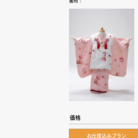
素材：
価格
お仕度込みプラン