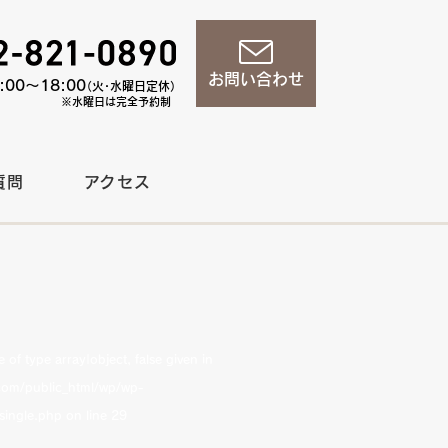
お問い合わせ
00〜18:00
（火・水曜日定休）
※水曜日は完全予約制
質問
アクセス
of type array|object, false given in
om/public_html/wp/wp-
single.php
on line
29