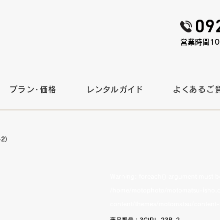
営業時間10:
プラン・価格
レンタルガイド
よくあるご
-2）
Warning
: foreach() argument must be 
/home/motophoto/motomatsu-isho.c
content/themes/motomatsu/content-