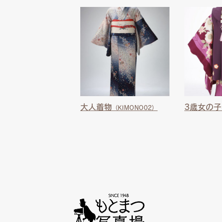
大人着物
3歳女の
（KIMONO02）