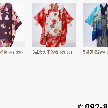
子着物
3歳女の子着物
5歳男児着物
（KG-307）
（KG-301）
（