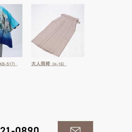
大人用袴
KB-517）
（H-16）