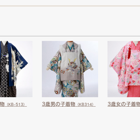
物
3歳男の子着物
3歳女の子着
（KB-513）
（KB314）