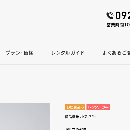
営業時間10:
プラン・価格
レンタルガイド
よくあるご
）
お仕度込み
レンタルのみ
商品番号：
KG-721