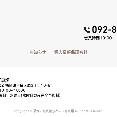
営業時間10:00〜
お知らせ
個人情報保護方針
写真場
022 福岡県早良区原3丁目10-8
10:00~18:00
火曜日・水曜日(水曜日のみ完全予約制)
copyright © 福岡の写真館もとまつ写真場 all rights reserved.