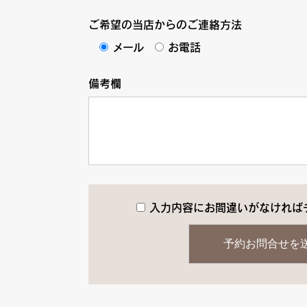
ご希望の当店からのご連絡方法
メール
お電話
備考欄
入力内容にお間違いがなければ