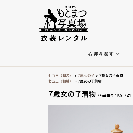
衣装を探す
七五三（和装）
>
7歳女の子
> 7歳女の子着物
七五三（和装）
> 7歳女の子着物
7歳女の子着物
（商品番号：KG-721