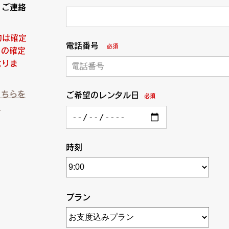
りご連絡
約は確定
電話番号
必須
日の確定
なりま
こちらを
ご希望のレンタル日
必須
）
時刻
プラン