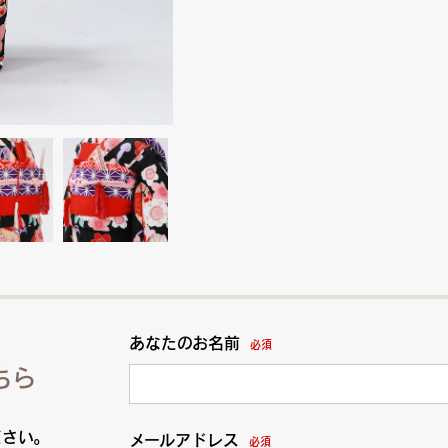
あなたのお名前
必須
ちら
ださい。
メールアドレス
必須