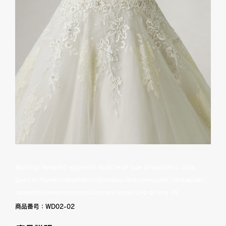
Warning
: foreach() argument must be of type array|object, false
given in
/home/motophoto/motomatsu-isho.com/public_html/wp/wp-
content/themes/motomatsu/content-single.php
on line
29
商品番号：
WD02-02