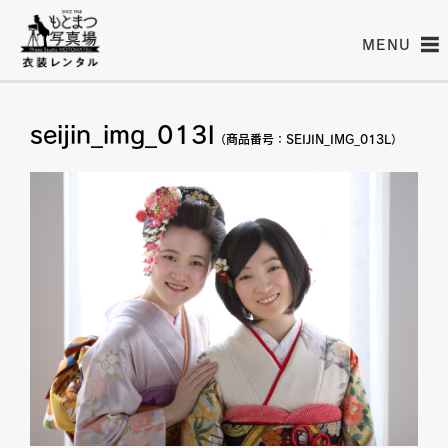
MENU
seijin_img_013l
（商品番号：SEIJIN_IMG_013L）