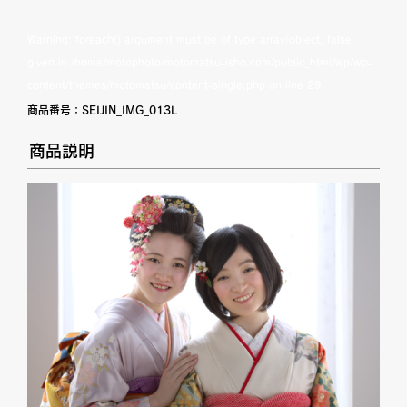
Warning
: foreach() argument must be of type array|object, false
given in
/home/motophoto/motomatsu-isho.com/public_html/wp/wp-
content/themes/motomatsu/content-single.php
on line
29
商品番号：
SEIJIN_IMG_013L
商品説明