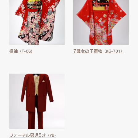
振袖
7歳女の子着物
（F-06）
（KG-701）
フォーマル男児5才
（YB-