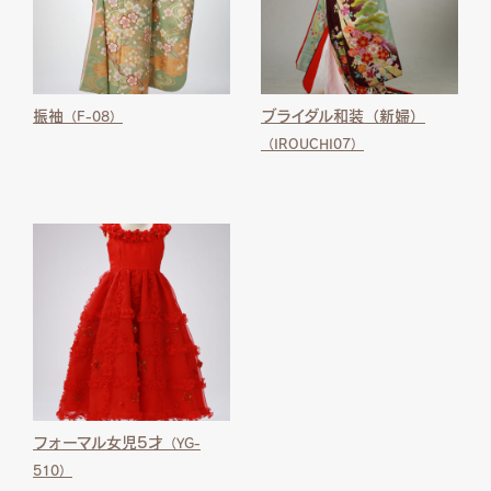
振袖
ブライダル和装（新婦）
（F-08）
（IROUCHI07）
フォーマル女児5才
（YG-
510）