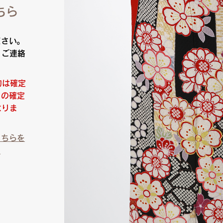
ちら
ださい。
りご連絡
約は確定
日の確定
なりま
こちらを
）