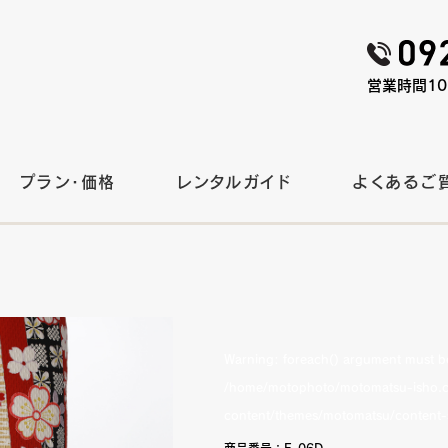
営業時間10:
プラン・価格
レンタルガイド
よくあるご
Warning
: foreach() argument must be 
/home/motophoto/motomatsu-isho.c
content/themes/motomatsu/content-