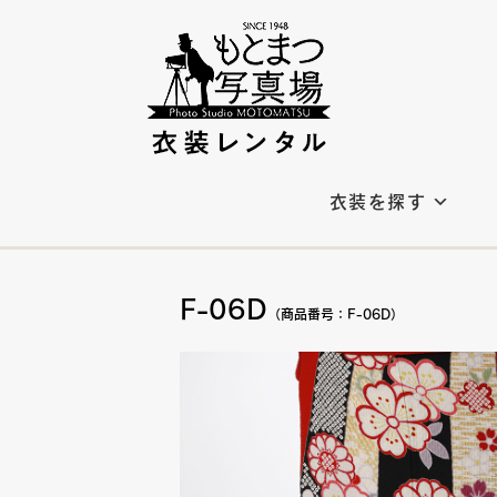
衣装を探す
F-06D
（商品番号：F-06D）