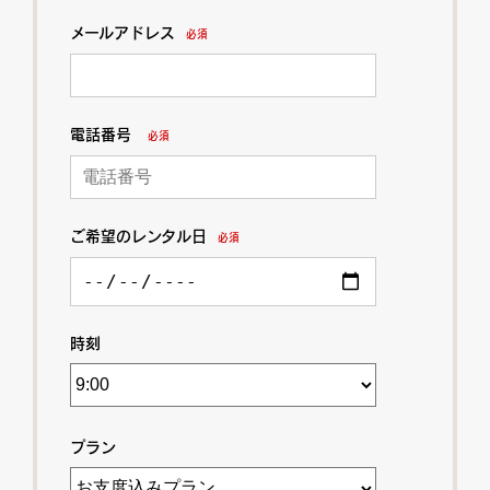
メールアドレス
必須
電話番号
必須
ご希望のレンタル日
必須
時刻
プラン