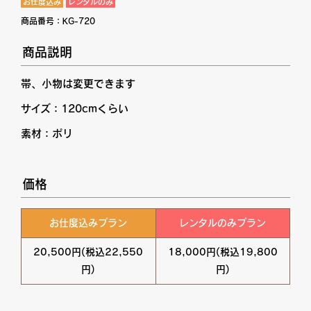
お仕度込み
レンタルのみ
商品番号：
KG-720
商品説明
帯、小物は変更できます
サイズ：120cmくらい
素材：ポリ
価格
お仕度込みプラン
レンタルのみプラン
20,500円(税込22,550
18,000円(税込19,800
円)
円)