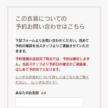
この衣装についての
予約お問い合わせはこちら
下記フォームよりお問い合わせください。改めて
予約の確認を当スタッフよりご連絡させていただ
きます。
予約情報の送信完了時点では、予約は確定しませ
ん。当店スタッフより予約日の確定のご連絡後、
はじめて予約完了となります。
レンタルの流れについて詳しくはこちらをご覧く
ださい。（レンタルガイド）
あなたのお名前
必須