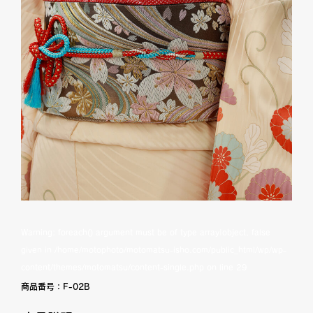
Warning
: foreach() argument must be of type array|object, false
given in
/home/motophoto/motomatsu-isho.com/public_html/wp/wp-
content/themes/motomatsu/content-single.php
on line
29
商品番号：
F-02B