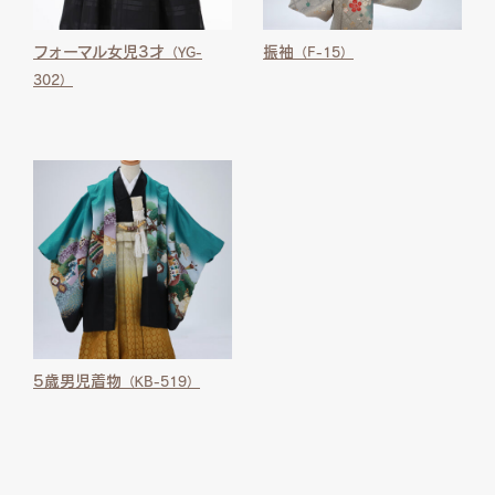
フォーマル女児3才
振袖
（YG-
（F-15）
302）
5歳男児着物
（KB-519）