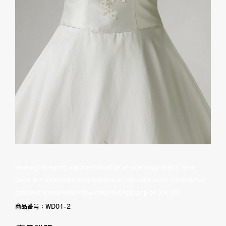
Warning
: foreach() argument must be of type array|object, false
given in
/home/motophoto/motomatsu-isho.com/public_html/wp/wp-
content/themes/motomatsu/content-single.php
on line
29
商品番号：
WD01-2