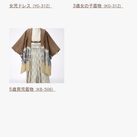
女児ドレス
3歳女の子着物
（YG-312）
（KG-312）
5歳男児着物
（KB-506）