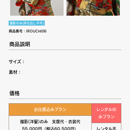
撮影のみ(持ち出し不可)
商品番号：
IROUCHI06
商品説明
サイズ：
素材：
価格
お仕度込みプラン
レンタルの
みプラン
撮影(洋髪)のみ 支度代・衣装代
55,000円（税込60,500円）
レンタル不