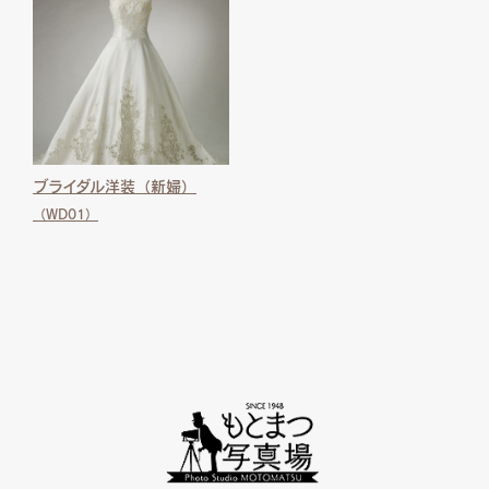
ブライダル洋装（新婦）
（WD01）