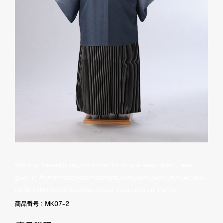
Warning
: foreach() argument must be of type array|object, false
given in
/home/motophoto/motomatsu-isho.com/public_html/wp/wp-
content/themes/motomatsu/content-single.php
on line
29
商品番号：
MK07-2