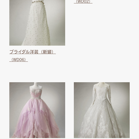
（WD02）
ブライダル洋装（新婦）
（WD06）