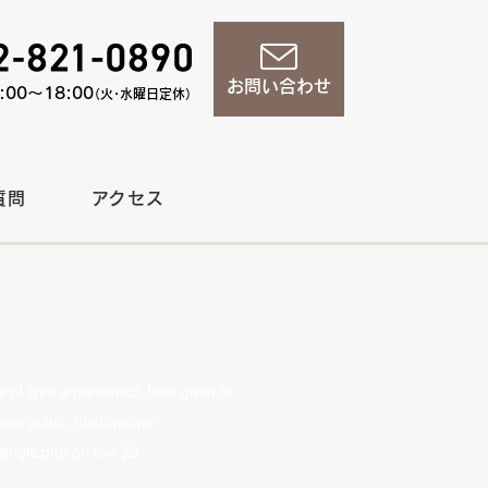
お問い合わせ
00〜18:00
（火・水曜日定休）
質問
アクセス
of type array|object, false given in
om/public_html/wp/wp-
single.php
on line
29