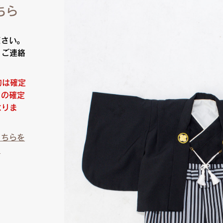
ちら
ださい。
りご連絡
約は確定
日の確定
なりま
こちらを
）