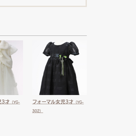
児3才
フォーマル女児3才
（YG-
（YG-
302）