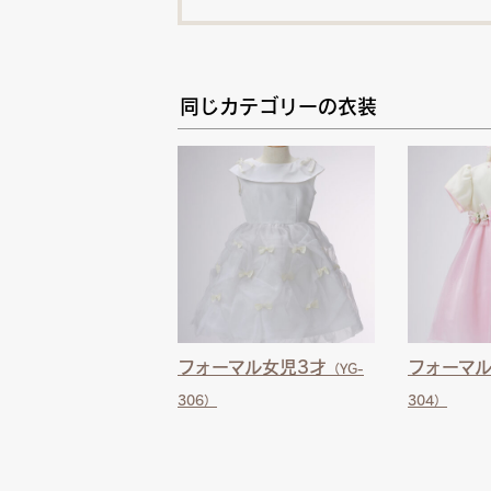
同じカテゴリーの衣装
フォーマル女児3才
フォーマル
（YG-
306）
304）