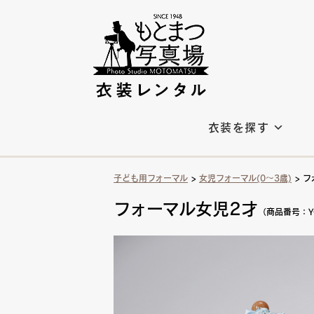
衣装を探す
子ども用フォーマル
>
女児フォーマル(0〜3歳)
> 
フォーマル女児2才
（商品番号：YG