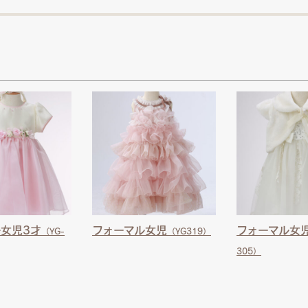
女児3才
フォーマル女児
フォーマル女
（YG-
（YG319）
305）