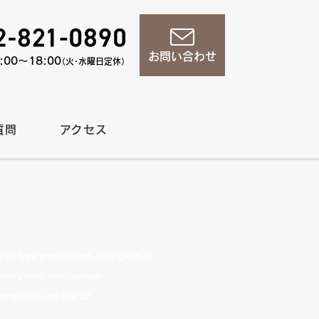
お問い合わせ
00〜18:00
（火・水曜日定休）
質問
アクセス
of type array|object, false given in
om/public_html/wp/wp-
single.php
on line
29