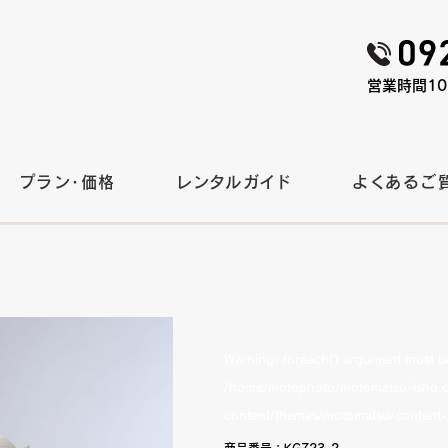
営業時間10:
プラン・価格
レンタルガイド
よくあるご
Warning
: foreach() argument must be 
/home/motophoto/motomatsu-isho.c
content/themes/motomatsu/content-