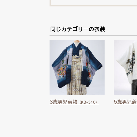
同じカテゴリーの衣装
3歳男児着物
5歳男児着
（KB-310）