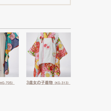
3歳女の子着物
HG-705）
（KG-313）