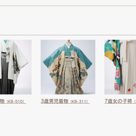
物
3歳男児着物
7歳女の子袴
（KB-510）
（KB-311）
（