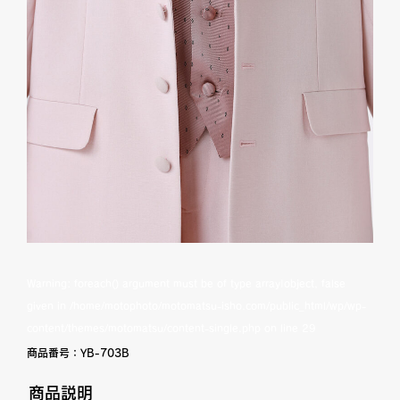
Warning
: foreach() argument must be of type array|object, false
given in
/home/motophoto/motomatsu-isho.com/public_html/wp/wp-
content/themes/motomatsu/content-single.php
on line
29
商品番号：
YB-703B
商品説明