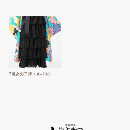
7歳女の子袴
（HG-702）