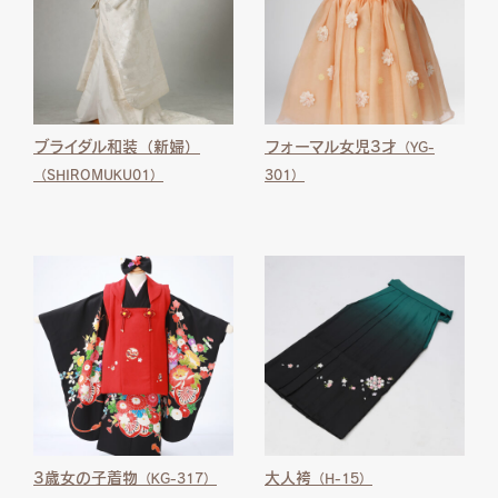
ブライダル和装（新婦）
フォーマル女児3才
（YG-
（SHIROMUKU01）
301）
3歳女の子着物
大人袴
（KG-317）
（H-15）