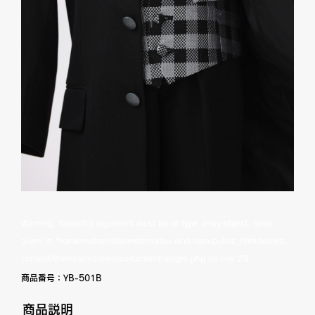
Warning
: foreach() argument must be of type array|object, false
given in
/home/motophoto/motomatsu-isho.com/public_html/wp/wp-
content/themes/motomatsu/content-single.php
on line
29
商品番号：
YB-501B
商品説明