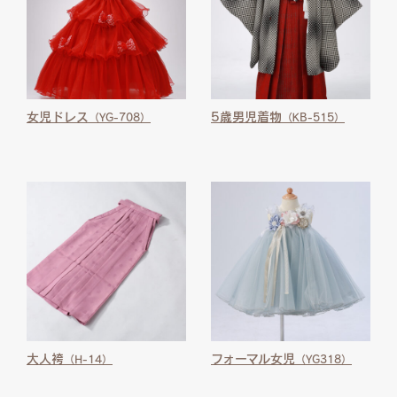
女児ドレス
5歳男児着物
（YG-708）
（KB-515）
大人袴
フォーマル女児
（H-14）
（YG318）