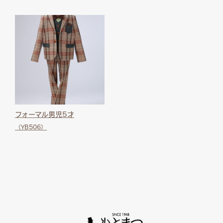
フォーマル男児5才
（YB506）