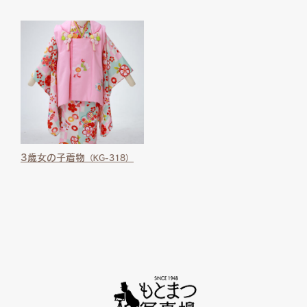
3歳女の子着物
（KG-318）