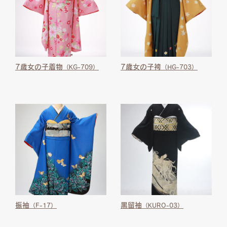
7歳女の子着物
7歳女の子袴
（KG-709）
（HG-703）
振袖
黒留袖
（F-17）
（KURO-03）