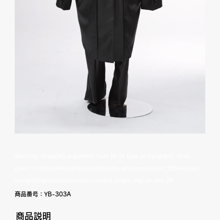
Warning
: foreach() argument must be of type array|object, false
given in
/home/motophoto/motomatsu-isho.com/public_html/wp/wp-
content/themes/motomatsu/content-single.php
on line
29
商品番号：
YB-303A
商品説明