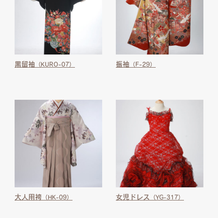
黒留袖
振袖
（KURO-07）
（F-29）
大人用袴
女児ドレス
（HK-09）
（YG-317）