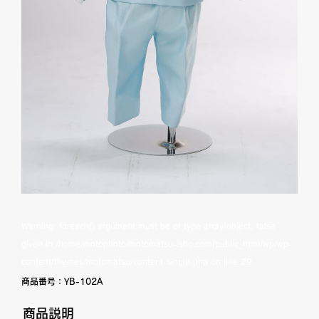
Warning
: foreach() argument must be of type array|object, false
given in
/home/motophoto/motomatsu-isho.com/public_html/wp/wp-
content/themes/motomatsu/content-single.php
on line
29
商品番号：
YB-102A
商品説明