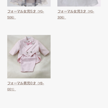
フォーマル女児5才
フォーマル女児3才
（YG-
（YG-
506）
306）
フォーマル男児0才
（YB-
001）