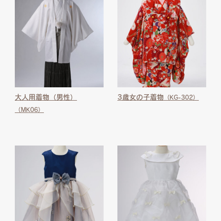
大人用着物（男性）
3歳女の子着物
（KG-302）
（MK06）