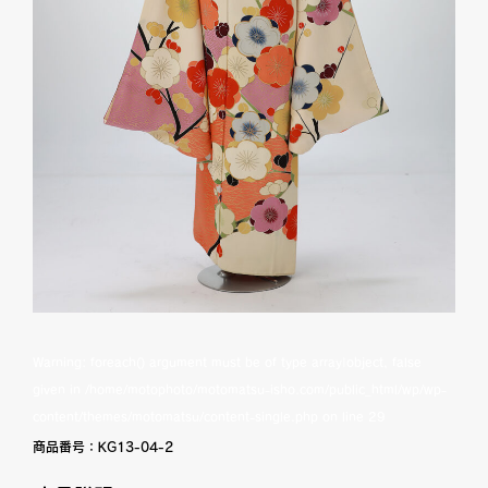
Warning
: foreach() argument must be of type array|object, false
given in
/home/motophoto/motomatsu-isho.com/public_html/wp/wp-
content/themes/motomatsu/content-single.php
on line
29
商品番号：
KG13-04-2