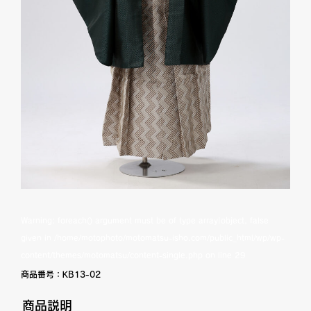
Warning
: foreach() argument must be of type array|object, false
given in
/home/motophoto/motomatsu-isho.com/public_html/wp/wp-
content/themes/motomatsu/content-single.php
on line
29
商品番号：
KB13-02
商品説明