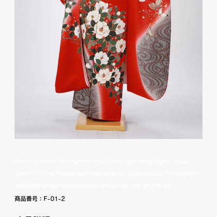
Warning
: foreach() argument must be of type array|object, false
given in
/home/motophoto/motomatsu-isho.com/public_html/wp/wp-
content/themes/motomatsu/content-single.php
on line
29
商品番号：
F-01-2