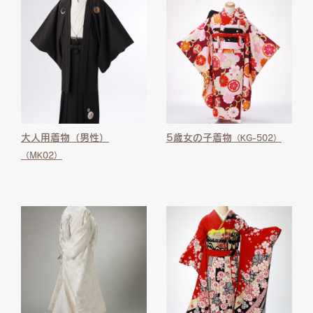
大人用着物（男性）
5歳女の子着物
（KG-502）
（MK02）