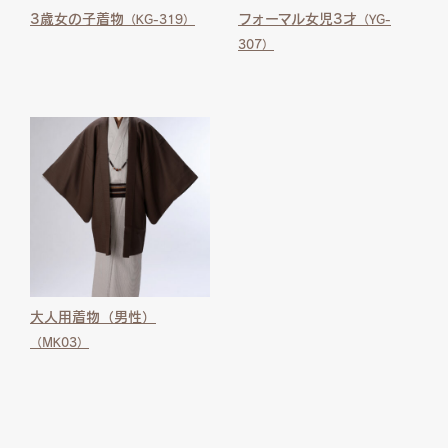
3歳女の子着物
フォーマル女児3才
（KG-319）
（YG-
307）
大人用着物（男性）
（MK03）