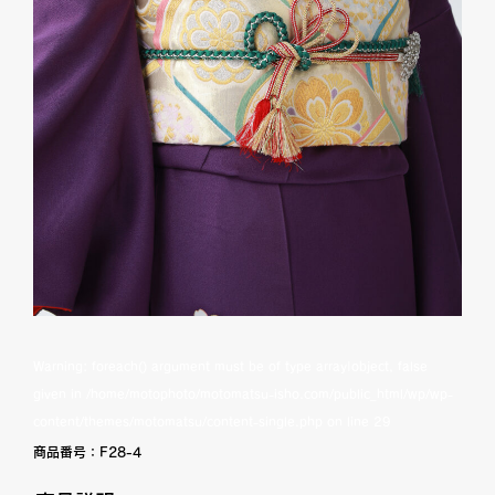
Warning
: foreach() argument must be of type array|object, false
given in
/home/motophoto/motomatsu-isho.com/public_html/wp/wp-
content/themes/motomatsu/content-single.php
on line
29
商品番号：
F28-4