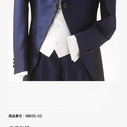
Warning
: foreach() argument must be of type array|object, false
given in
/home/motophoto/motomatsu-isho.com/public_html/wp/wp-
content/themes/motomatsu/content-single.php
on line
29
商品番号：
MB05-02