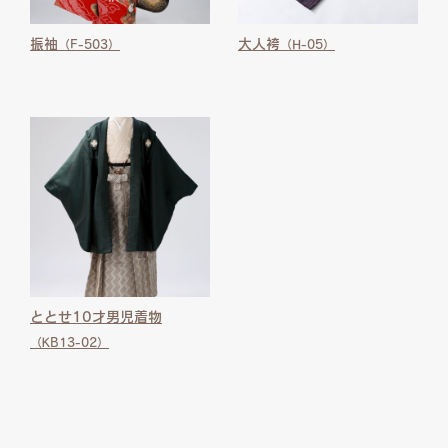
振袖
大人袴
（F-503）
（H-05）
ととせ10才男児着物
（KB13-02）