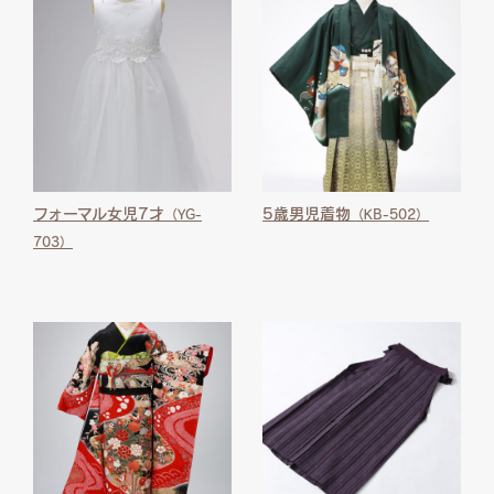
フォーマル女児7才
5歳男児着物
（YG-
（KB-502）
703）