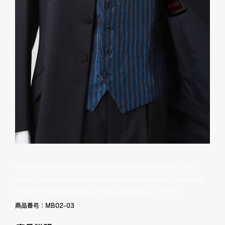
Warning
: foreach() argument must be of type array|object, false
given in
/home/motophoto/motomatsu-isho.com/public_html/wp/wp-
content/themes/motomatsu/content-single.php
on line
29
商品番号：
MB02-03