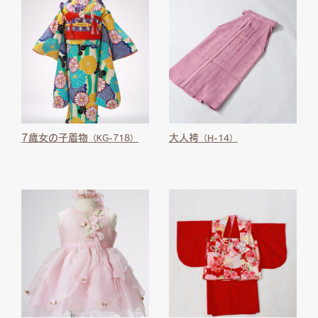
7歳女の子着物
大人袴
（KG-718）
（H-14）