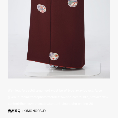
Warning
: foreach() argument must be of type array|object, false
given in
/home/motophoto/motomatsu-isho.com/public_html/wp/wp-
content/themes/motomatsu/content-single.php
on line
29
商品番号：
KIMONO03-D