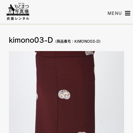
MENU
kimono03-D
（商品番号：KIMONO03-D）