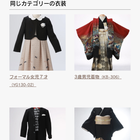
同じカテゴリーの衣装
フォーマル女児７才
3歳男児着物
（KB-306）
（YG130-02）