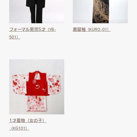
フォーマル男児5才
黒留袖
（YB-
（KURO-01）
501）
1才着物（女の子）
（KG101）