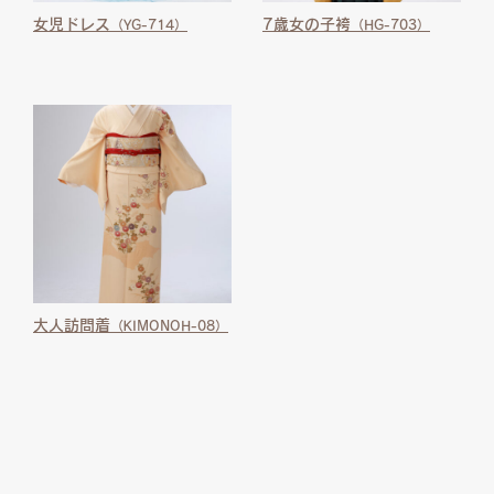
女児ドレス
7歳女の子袴
（YG-714）
（HG-703）
大人訪問着
（KIMONOH-08）