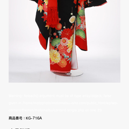
Warning
: foreach() argument must be of type array|object, false
given in
/home/motophoto/motomatsu-isho.com/public_html/wp/wp-
content/themes/motomatsu/content-single.php
on line
29
商品番号：
KG-716A