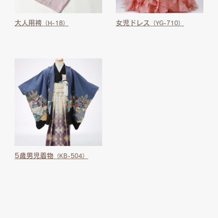
大人用袴
女児ドレス
（H-18）
（YG-710）
5歳男児着物
（KB-504）