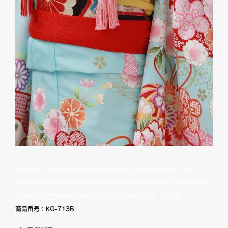
Warning
: foreach() argument must be of type array|object, false
given in
/home/motophoto/motomatsu-isho.com/public_html/wp/wp-
content/themes/motomatsu/content-single.php
on line
29
商品番号：
KG-713B