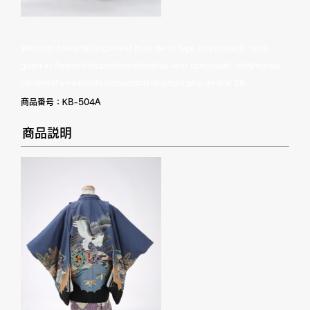
Warning
: foreach() argument must be of type array|object, false
given in
/home/motophoto/motomatsu-isho.com/public_html/wp/wp-
content/themes/motomatsu/content-single.php
on line
29
商品番号：
KB-504A
商品説明