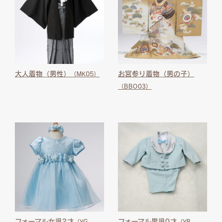
大人着物（男性）
お宮参り着物（男の子）
（MK05）
（BBO03）
フォーマル女児2才
フォーマル男児0才
（YG-
（YB-