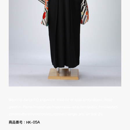
Warning
: foreach() argument must be of type array|object, false
given in
/home/motophoto/motomatsu-isho.com/public_html/wp/wp-
content/themes/motomatsu/content-single.php
on line
29
商品番号：
HK-05A