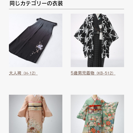
同じカテゴリーの衣装
大人袴
5歳男児着物
（H-12）
（KB-512）