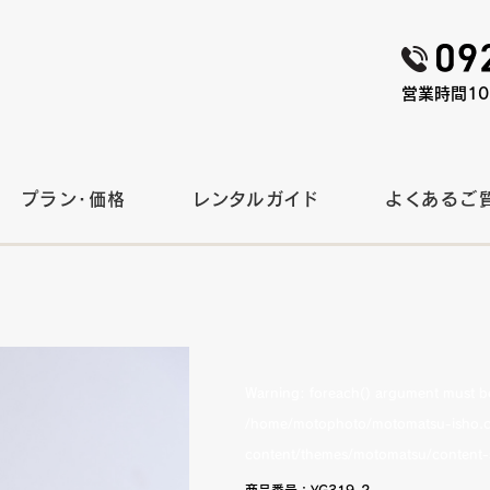
営業時間10:
プラン・価格
レンタルガイド
よくあるご
Warning
: foreach() argument must be 
/home/motophoto/motomatsu-isho.c
content/themes/motomatsu/content-