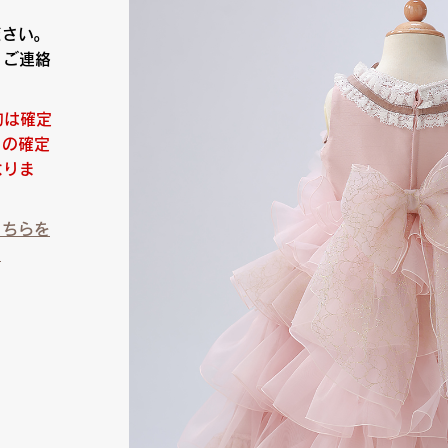
ださい。
りご連絡
約は確定
日の確定
なりま
こちらを
）