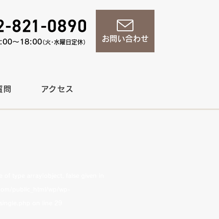
お問い合わせ
00〜18:00
（火・水曜日定休）
質問
アクセス
of type array|object, false given in
om/public_html/wp/wp-
single.php
on line
29