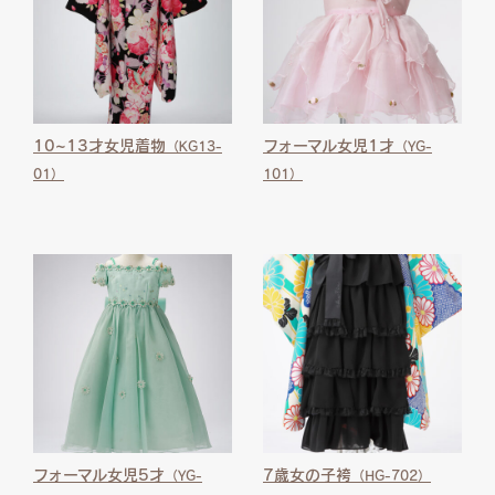
10~13才女児着物
フォーマル女児1才
（KG13-
（YG-
01）
101）
フォーマル女児5才
7歳女の子袴
（YG-
（HG-702）