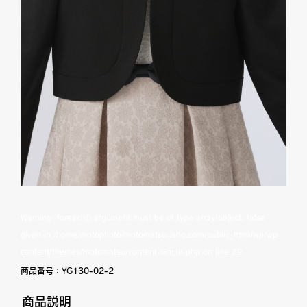
Warning
: foreach() argument must be of type array|object, false
given in
/home/motophoto/motomatsu-isho.com/public_html/wp/wp-
content/themes/motomatsu/content-single.php
on line
29
商品番号：
YG130-02-2
商品説明