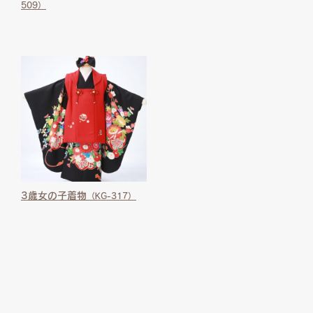
509）
3歳女の子着物
（KG-317）