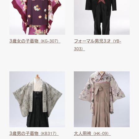
3歳女の子着物
フォーマル男児3才
（KG-307）
（YB-
303）
3歳男の子着物
大人用袴
（KB317）
（HK-09）