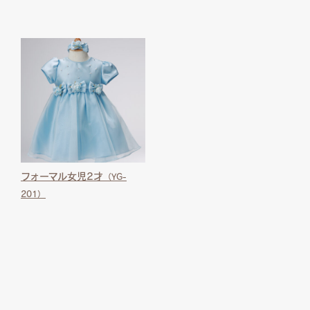
フォーマル女児2才
（YG-
201）