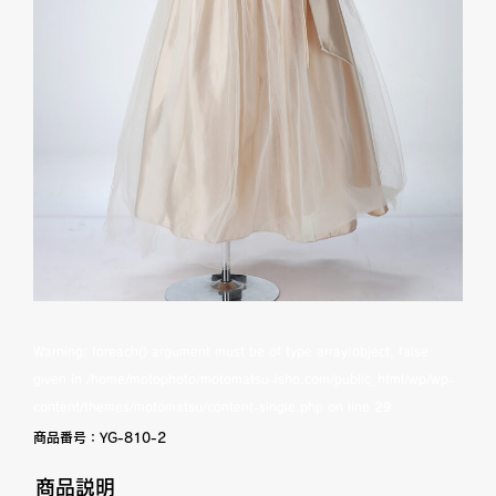
Warning
: foreach() argument must be of type array|object, false
given in
/home/motophoto/motomatsu-isho.com/public_html/wp/wp-
content/themes/motomatsu/content-single.php
on line
29
商品番号：
YG-810-2
商品説明