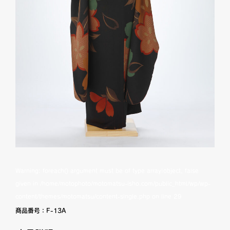
Warning
: foreach() argument must be of type array|object, false
given in
/home/motophoto/motomatsu-isho.com/public_html/wp/wp-
content/themes/motomatsu/content-single.php
on line
29
商品番号：
F-13A