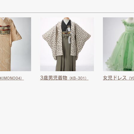
3歳男児着物
女児ドレス
KIMONO04）
（KB-301）
（Y