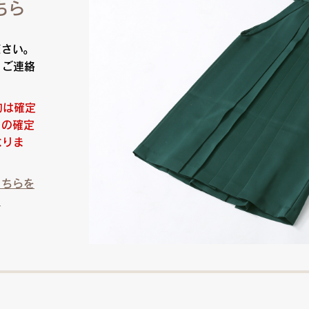
ちら
ださい。
りご連絡
約は確定
日の確定
なりま
こちらを
）