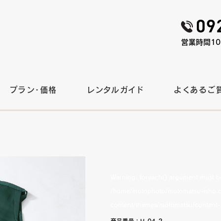
営業時間10:
プラン・価格
レンタルガイド
よくあるご
Warning
: foreach() argument must be 
/home/motophoto/motomatsu-isho.c
content/themes/motomatsu/content-