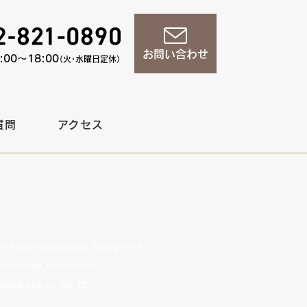
お問い合わせ
00〜18:00
（火・水曜日定休）
質問
アクセス
of type array|object, false given in
om/public_html/wp/wp-
single.php
on line
29