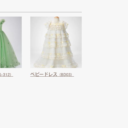
ベビードレス
G-312）
（BD03）